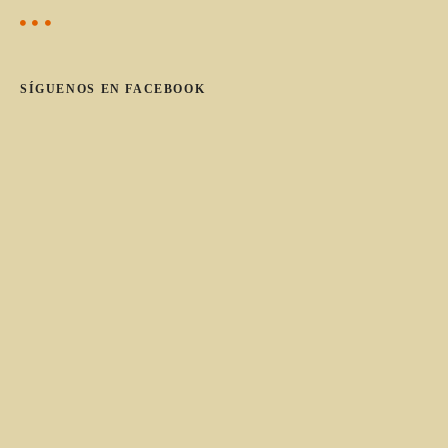
e
g
o
SÍGUENOS EN FACEBOOK
r
í
a