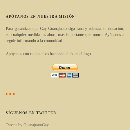
e
e
a
e
APÓYANOS EN NUESTRA MISIÓN
r
n
t
Para garantizar que Gay Guanajuato siga sana y robusta, tu donación,
en cualquier medida, es ahora más importante que nunca. Ayúdanos a
í
t
seguir informando a la comunidad.
c
r
u
Apóyanos con tu donativo haciendo click en el logo.
l
a
o
d
s
p
a
o
s
r
c
SÍGUENOS EN TWITTER
a
Tweets by GuanajuatoGay
t