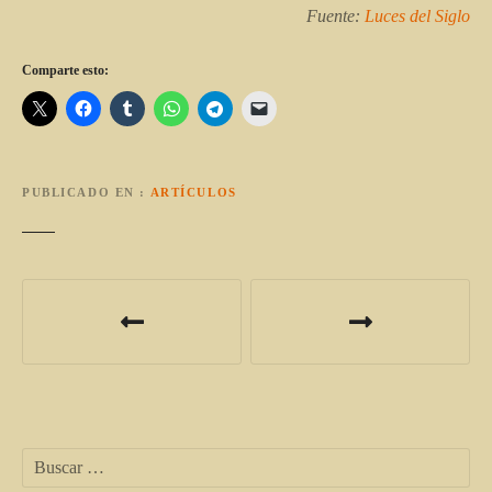
Fuente:
Luces del Siglo
Comparte esto:
PUBLICADO EN
ARTÍCULOS
N
a
v
e
B
g
u