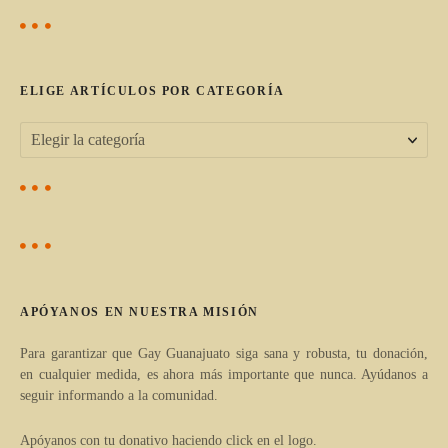
s
a
c
a
c
r
ELIGE ARTÍCULOS POR CATEGORÍA
:
i
ó
E
l
n
i
d
g
e
e
a
e
APÓYANOS EN NUESTRA MISIÓN
r
n
t
Para garantizar que Gay Guanajuato siga sana y robusta, tu donación,
en cualquier medida, es ahora más importante que nunca. Ayúdanos a
í
t
seguir informando a la comunidad.
c
r
u
Apóyanos con tu donativo haciendo click en el logo.