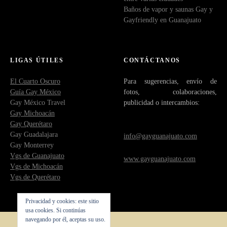
Baños de vapor y saunas Gay y
Gayfriendly en Guanajuato
LIGAS ÚTILES
CONTÁCTANOS
El Cuarto Oscuro
Para sugerencias, envío de
Guía Gay México
fotos, colaboraciones,
Gay México Travel
publicidad o intercambios:
Gay Michoacán
Gay Querétaro
Gay Guadalajara
info@gayguanajuato.com
Gay Monterrey
Vgs de Guanajuato
www.gayguanajuato.com
Vgs de Michoacán
Vgs de Querétaro
Privacidad y cookies: este sitio
usa cookies. Si continúas
navegando por él, aceptas su uso.