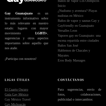
Baños de Vapor Los Olímpicos
Inicio
¿Nudismo y aventura? Playas
Gay Guanajuato
es un
nudistas en México
instrumento informativo sobre
Baños de vapor y saunas Gay y
lo más relevante en nuestro
Gayfriendly en Guanajuato
estado: lugares con mayor
Versalles Leon
movimiento
LGBTI+
,
Vapores gay en Guanajuato: una
sugerencias y otros aspectos
escena repartida entre ciudades
importantes sobre aquello que
Baños San José
nos atañe.
Hablemos de Chacales y
Mayates.
¡Participa con nosotros!
Eros Body Massages
LIGAS ÚTILES
CONTÁCTANOS
El Cuarto Oscuro
Para sugerencias, envío de
Guía Gay México
fotos, colaboraciones,
Gay México Travel
publicidad o intercambios:
Gay Michoacán