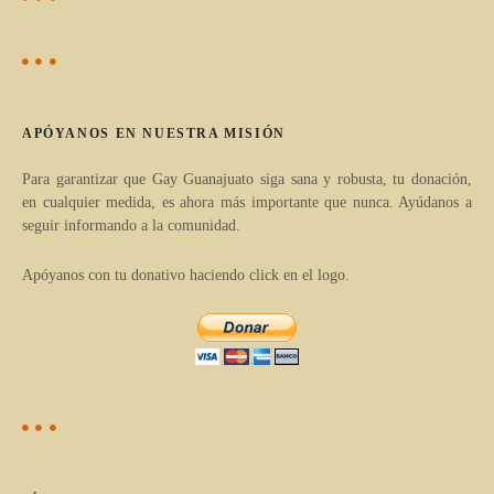
i
d
g
e
e
a
e
APÓYANOS EN NUESTRA MISIÓN
r
n
t
Para garantizar que Gay Guanajuato siga sana y robusta, tu donación,
en cualquier medida, es ahora más importante que nunca. Ayúdanos a
í
t
seguir informando a la comunidad.
c
r
u
Apóyanos con tu donativo haciendo click en el logo.
l
a
o
d
s
p
a
o
s
r