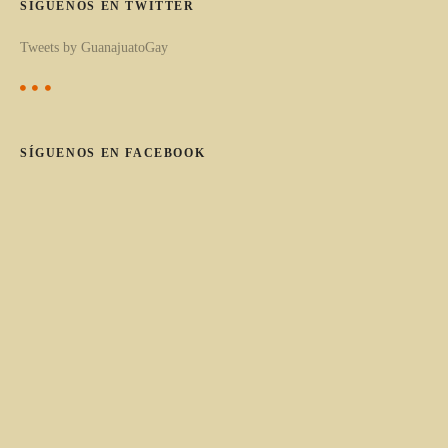
c
SÍGUENOS EN TWITTER
a
Tweets by GuanajuatoGay
t
e
g
o
SÍGUENOS EN FACEBOOK
r
í
a