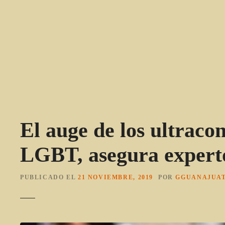
S
a
l
t
a
r
a
l
c
o
El auge de los ultrac
n
t
LGBT, asegura expert
e
n
i
PUBLICADO EL
21 NOVIEMBRE, 2019
POR
GGUANAJUA
d
o