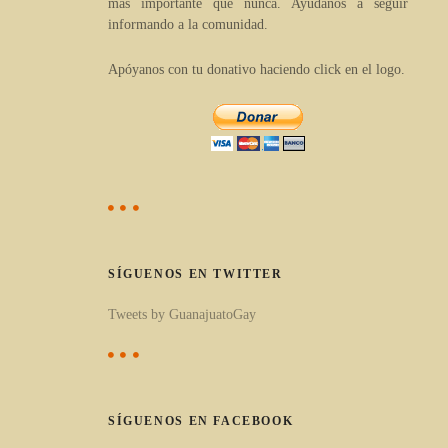
más importante que nunca. Ayúdanos a seguir
c
informando a la comunidad.
u
Apóyanos con tu donativo haciendo click en el logo.
l
o
s
p
o
r
c
a
SÍGUENOS EN TWITTER
t
Tweets by GuanajuatoGay
e
g
o
r
SÍGUENOS EN FACEBOOK