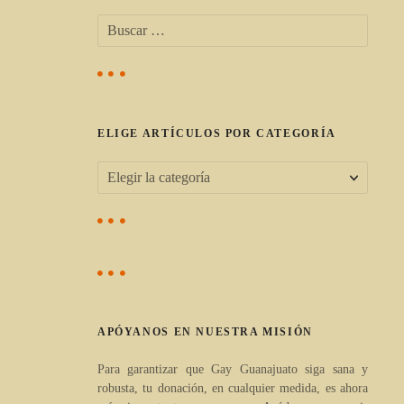
B
u
s
c
a
r
ELIGE ARTÍCULOS POR CATEGORÍA
:
E
l
i
g
e
a
APÓYANOS EN NUESTRA MISIÓN
r
t
Para garantizar que Gay Guanajuato siga sana y
robusta, tu donación, en cualquier medida, es ahora
í