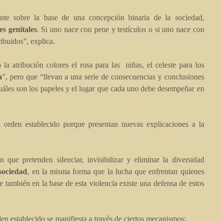
te sobre la base de una concepción binaria de la sociedad,
s genitales
. Si uno nace con pene y testículos o si uno nace con
ibuidos”, explica.
 atribución colores el rosa para las niñas, el celeste para los
a
”, pero que “llevan a una serie de consecuencias y conclusiones
áles son los papeles y el lugar que cada uno debe desempeñar en
 orden establecido porque presentan nuevas explicaciones a la
 que pretenden silenciar, invisibilizar y eliminar la diversidad
 sociedad
, en la misma forma que la lucha que enfrentan quienes
ue también en la base de esta violencia existe una defensa de estos
den establecido se manifiesta a través de ciertos mecanismos: