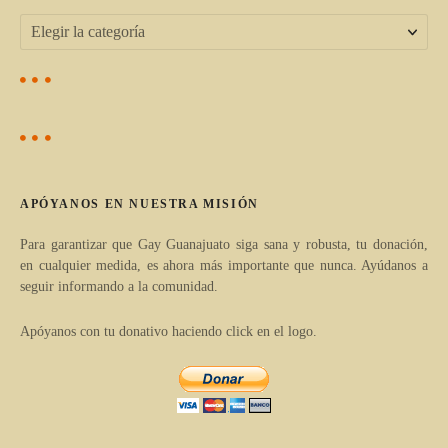
ó
E
l
n
i
d
g
e
e
a
e
APÓYANOS EN NUESTRA MISIÓN
r
n
t
Para garantizar que Gay Guanajuato siga sana y robusta, tu donación,
en cualquier medida, es ahora más importante que nunca. Ayúdanos a
í
t
seguir informando a la comunidad.
c
r
u
Apóyanos con tu donativo haciendo click en el logo.
l
a
o
d
s
p