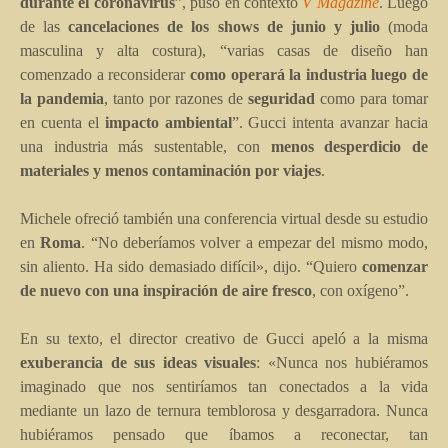
durante el coronavirus
”, puso en contexto
V Magazine
. Luego
de las
cancelaciones de los shows de junio y julio
(moda
masculina y alta costura), “varias casas de diseño han
comenzado a reconsiderar
como operará la industria luego de
la pandemia
, tanto por razones de
seguridad
como para tomar
en cuenta el
impacto ambiental
”. Gucci intenta avanzar hacia
una industria más sustentable, con
menos desperdicio de
materiales y menos contaminación por viajes
.
Michele ofreció también una conferencia virtual desde su estudio
en
Roma
. “No deberíamos volver a empezar del mismo modo,
sin aliento. Ha sido demasiado difícil», dijo. “Quiero
comenzar
de nuevo con una inspiración de aire fresco
, con oxígeno”.
En su texto, el director creativo de Gucci apeló a la misma
exuberancia de sus ideas visuales
: «Nunca nos hubiéramos
imaginado que nos sentiríamos tan conectados a la vida
mediante un lazo de ternura temblorosa y desgarradora. Nunca
hubiéramos pensado que íbamos a reconectar, tan