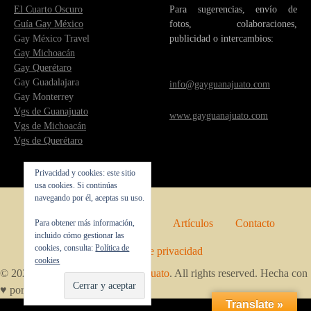
El Cuarto Oscuro
Para sugerencias, envío de
Guía Gay México
fotos, colaboraciones,
Gay México Travel
publicidad o intercambios:
Gay Michoacán
Gay Querétaro
Gay Guadalajara
info@gayguanajuato.com
Gay Monterrey
Vgs de Guanajuato
www.gayguanajuato.com
Vgs de Michoacán
Vgs de Querétaro
Privacidad y cookies: este sitio
usa cookies. Si continúas
navegando por él, aceptas su uso.
Inicio
Quienes somos
Artículos
Contacto
Para obtener más información,
incluido cómo gestionar las
cookies, consulta:
Política de
Política de privacidad
cookies
© 2026 Copyright by
Gay Guanajuato
. All rights reserved. Hecha con
♥ por Guanajuato.
Translate »