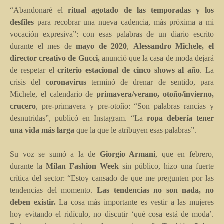
“Abandonaré el
ritual agotado de las temporadas y los
desfiles
para recobrar una nueva cadencia, más próxima a mi
vocación expresiva”: con esas palabras de un diario escrito
durante el mes de
mayo de 2020
,
Alessandro Michele
, el
director creativo de
Gucci
,
anunció que la casa de moda dejará
de respetar el
criterio estacional de cinco shows al año
. La
crisis del
coronavirus
terminó de drenar de sentido, para
Michele, el calendario de
primavera/verano, otoño/invierno,
crucero
, pre-primavera y pre-otoño: “Son palabras rancias y
desnutridas”, publicó en Instagram. “La
ropa debería tener
una vida más larga
que la que le atribuyen esas palabras”.
Su voz se sumó a la de
Giorgio Armani
, que en febrero,
durante la
Milan Fashion Week
sin público, hizo una fuerte
crítica del sector: “Estoy cansado de que me pregunten por las
tendencias del momento.
Las tendencias no son nada, no
deben existir.
La cosa más importante es vestir a las mujeres
hoy evitando el ridículo, no discutir ‘qué cosa está de moda’.