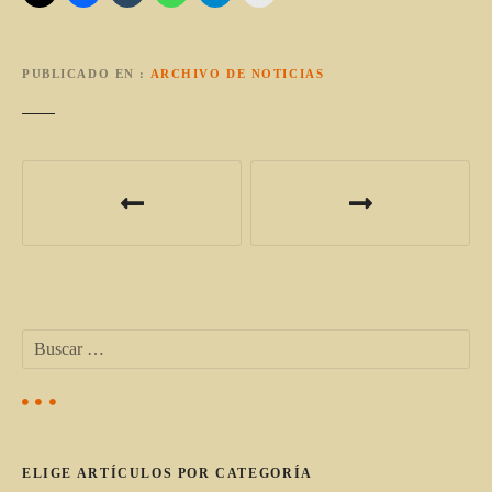
PUBLICADO EN
ARCHIVO DE NOTICIAS
N
a
v
e
B
g
u
s
a
c
a
c
r
ELIGE ARTÍCULOS POR CATEGORÍA
:
i