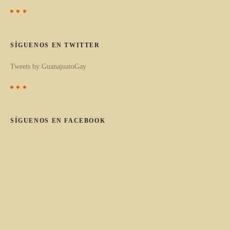
a
o
s
r
c
SÍGUENOS EN TWITTER
a
Tweets by GuanajuatoGay
t
e
g
o
SÍGUENOS EN FACEBOOK
r
í
a