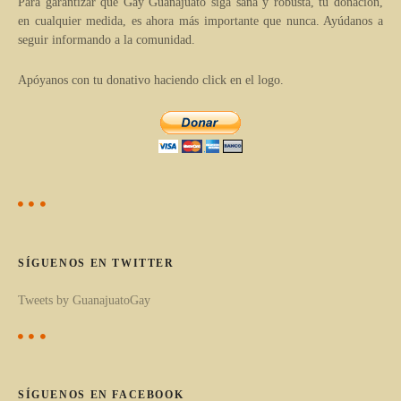
n
Para garantizar que Gay Guanajuato siga sana y robusta, tu donación,
en cualquier medida, es ahora más importante que nunca. Ayúdanos a
í
t
seguir informando a la comunidad.
c
r
u
Apóyanos con tu donativo haciendo click en el logo.
l
a
o
d
s
p
a
o
s
r
c
SÍGUENOS EN TWITTER
a
Tweets by GuanajuatoGay
t
e
g
o
SÍGUENOS EN FACEBOOK