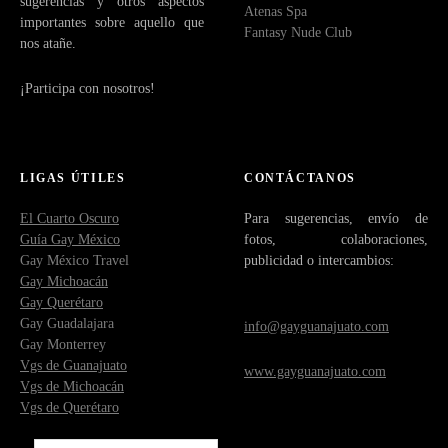
sugerencias y otros aspectos
Atenas Spa
importantes sobre aquello que
Fantasy Nude Club
nos atañe.
¡Participa con nosotros!
LIGAS ÚTILES
CONTÁCTANOS
El Cuarto Oscuro
Para sugerencias, envío de
Guía Gay México
fotos, colaboraciones,
Gay México Travel
publicidad o intercambios:
Gay Michoacán
Gay Querétaro
Gay Guadalajara
info@gayguanajuato.com
Gay Monterrey
Vgs de Guanajuato
www.gayguanajuato.com
Vgs de Michoacán
Vgs de Querétaro