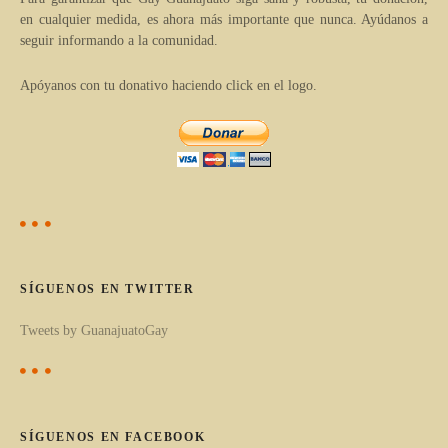
en cualquier medida, es ahora más importante que nunca. Ayúdanos a
í
t
seguir informando a la comunidad.
c
r
u
Apóyanos con tu donativo haciendo click en el logo.
l
a
o
d
s
p
a
o
s
r
c
SÍGUENOS EN TWITTER
a
Tweets by GuanajuatoGay
t
e
g
o
SÍGUENOS EN FACEBOOK