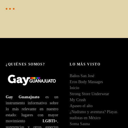
¿QUIÉNES SOMOS?
LO MÁS VISTO
Baños San José
Eros Body Massages
Inicio
Strong Store Underwear
Gay Guanajuato
es un
My Crush
instrumento informativo sobre
Apaseo el alto
lo más relevante en nuestro
¿Nudismo y aventura? Playas
estado: lugares con mayor
nudistas en México
movimiento
LGBTI+
,
Soma Sauna
sugerencias y otros aspectos