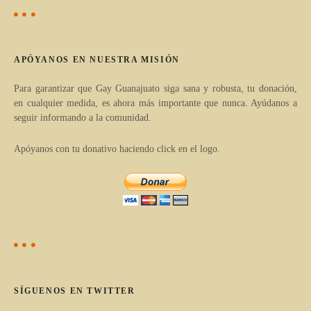
d
g
e
e
a
e
APÓYANOS EN NUESTRA MISIÓN
r
n
t
Para garantizar que Gay Guanajuato siga sana y robusta, tu donación,
en cualquier medida, es ahora más importante que nunca. Ayúdanos a
í
t
seguir informando a la comunidad.
c
r
u
Apóyanos con tu donativo haciendo click en el logo.
l
a
o
d
s
p
a
o
s
r
c
SÍGUENOS EN TWITTER
a