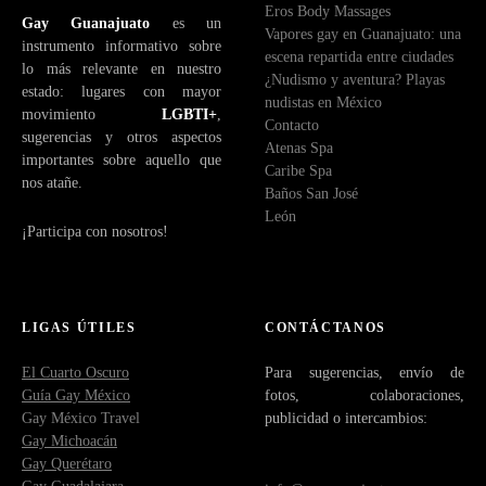
Eros Body Massages
Gay Guanajuato
es un
Vapores gay en Guanajuato: una
instrumento informativo sobre
escena repartida entre ciudades
lo más relevante en nuestro
¿Nudismo y aventura? Playas
estado: lugares con mayor
nudistas en México
movimiento
LGBTI+
,
Contacto
sugerencias y otros aspectos
Atenas Spa
importantes sobre aquello que
Caribe Spa
nos atañe.
Baños San José
León
¡Participa con nosotros!
LIGAS ÚTILES
CONTÁCTANOS
El Cuarto Oscuro
Para sugerencias, envío de
Guía Gay México
fotos, colaboraciones,
Gay México Travel
publicidad o intercambios:
Gay Michoacán
Gay Querétaro