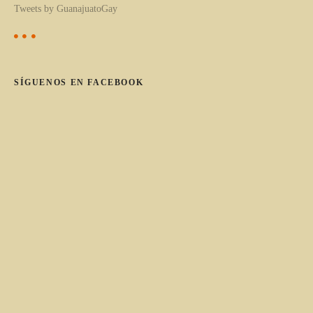
Tweets by GuanajuatoGay
t
e
g
o
SÍGUENOS EN FACEBOOK
r
í
a