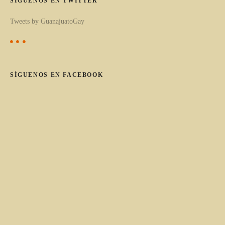
SÍGUENOS EN TWITTER
a
Tweets by GuanajuatoGay
t
e
g
o
SÍGUENOS EN FACEBOOK
r
í
a