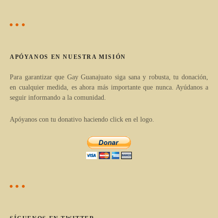
i
d
g
e
e
a
e
APÓYANOS EN NUESTRA MISIÓN
r
n
t
Para garantizar que Gay Guanajuato siga sana y robusta, tu donación,
en cualquier medida, es ahora más importante que nunca. Ayúdanos a
í
t
seguir informando a la comunidad.
c
r
u
Apóyanos con tu donativo haciendo click en el logo.
l
a
o
d
s
p
a
o
s
r
c