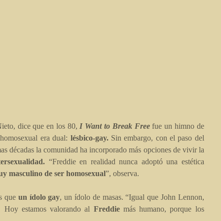
ieto, dice que en los 80,
I Want to Break Free
fue un himno de
 homosexual era dual:
lésbico-gay.
Sin embargo, con el paso del
imas décadas la comunidad ha incorporado más opciones de vivir la
tersexualidad.
“Freddie en realidad nunca adoptó una estética
uy masculino de ser homosexual
”, observa.
es que
un ídolo gay
, un ídolo de masas. “Igual que John Lennon,
a. Hoy estamos valorando al
Freddie
más humano, porque los