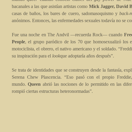
bacanales a las que asistían artistas como
Mick Jagger, David 
casas de baños, los bares de cuero, sadomasoquismo y
back-
anónimos. Entonces, las enfermedades sexuales todavía no se co
Fue una noche en The Andvil —recuerda Rock— cuando
Fre
People
, el grupo paródico de los 70 que homosexualizó los est
motociclista, el obrero, el nativo americano y el soldado. “Fred
su inspiración para el
look
que adoptaría años después”.
Se trata de identidades que se construyen desde la fantasía, ex
Serena Chew Plascencia. “Eso pasó con el propio Freddie,
mundo.
Queen
abrió las nociones de lo permitido en las dife
rompió ciertas estructuras heteronormadas”.