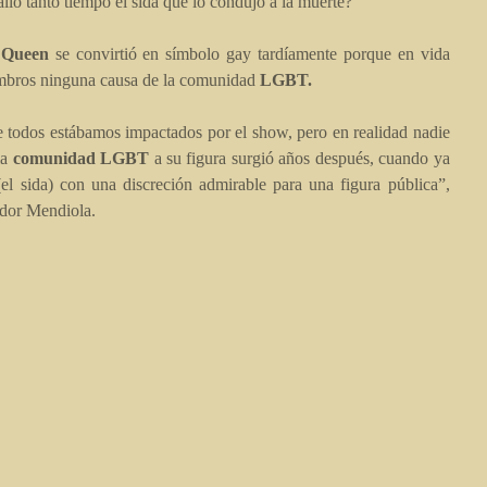
lló tanto tiempo el sida que lo condujo a la muerte?
Queen
se convirtió en símbolo gay tardíamente porque en vida
ombros ninguna causa de la comunidad
LGBT.
 todos estábamos impactados por el show, pero en realidad nadie
la
comunidad LGBT
a su figura surgió años después, cuando ya
l sida) con una discreción admirable para una figura pública”,
ador Mendiola.