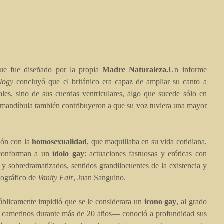
que fue diseñado por la propia
Madre Naturaleza.
Un informe
ology
concluyó que el británico era capaz de ampliar su canto a
es, sino de sus cuerdas ventriculares, algo que sucede sólo en
an mandíbula también contribuyeron a que su voz tuviera una mayor
ión con la
homosexualidad
, que maquillaba en su vida cotidiana,
 conforman a un
ídolo gay
: actuaciones fastuosas y eróticas con
os y sobredramatizados, sentidos grandilocuentes de la existencia y
tográfico de
Vanity Fair
, Juan Sanguino.
 públicamente impidió que se le considerara un
icono gay
, al grado
 camerinos durante más de 20 años— conoció a profundidad sus