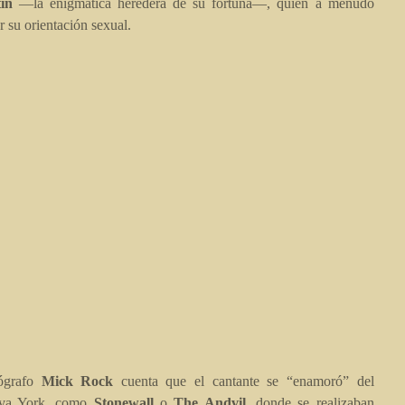
in
—la enigmática heredera de su fortuna—, quien a menudo
r su orientación sexual.
tógrafo
Mick Rock
cuenta que el cantante se “enamoró” del
va York, como
Stonewall
o
The Andvil
, donde se realizaban