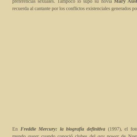
preferencias sexuales. Tampoco lo supo su novia
Mary Aust
recuerda al cantante por los conflictos existenciales generados po
En
Freddie Mercury: la biografía definitiva
(1997), el fo
mundo
queer
cuando conoció clubes del
gay power
de Nue