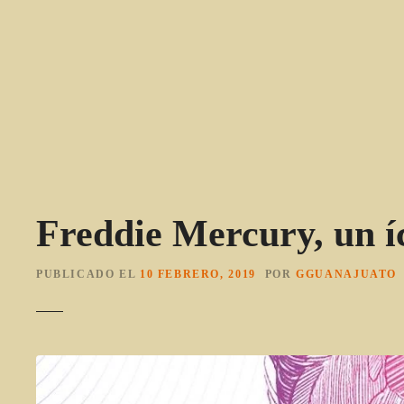
S
a
l
t
a
r
a
l
c
o
Freddie Mercury, un í
n
t
e
PUBLICADO EL
10 FEBRERO, 2019
POR
GGUANAJUATO
n
i
d
o