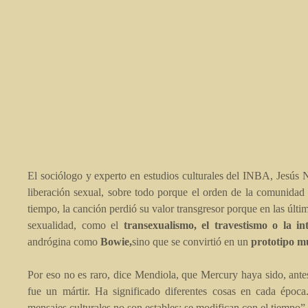
El sociólogo y experto en estudios culturales del INBA, Jesús N
liberación sexual, sobre todo porque el orden de la comunidad
tiempo, la canción perdió su valor transgresor porque en las últ
sexualidad, como el
transexualismo, el travestismo o la in
andrógina como
Bowie,
sino que se convirtió en un
prototipo m
Por eso no es raro, dice Mendiola, que Mercury haya sido, ant
fue un mártir. Ha significado diferentes cosas en cada époc
mensajes culturales no son estables: se modifican con el tiempo”.