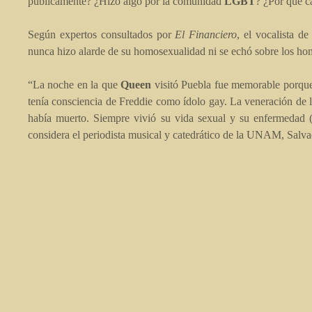
públicamente? ¿Hizo algo por la comunidad
LGBT
? ¿Por qué ca
Según expertos consultados por
El Financiero
, el vocalista de
nunca hizo alarde de su homosexualidad ni se echó sobre los h
“La noche en la que
Queen
visitó Puebla fue memorable porque
tenía consciencia de Freddie como ídolo gay. La veneración de 
había muerto. Siempre vivió su vida sexual y su enfermedad (e
considera el periodista musical y catedrático de la UNAM, Salv