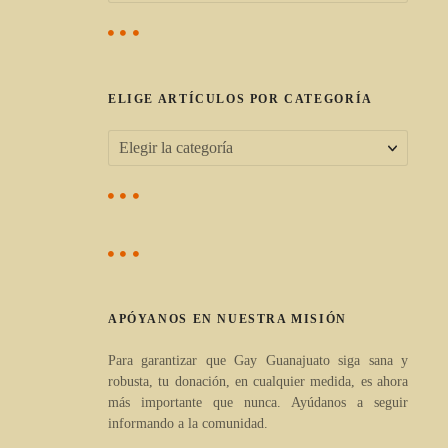
s
c
a
r
ELIGE ARTÍCULOS POR CATEGORÍA
:
E
l
i
g
e
a
APÓYANOS EN NUESTRA MISIÓN
r
t
Para garantizar que Gay Guanajuato siga sana y
robusta, tu donación, en cualquier medida, es ahora
í
más importante que nunca. Ayúdanos a seguir
c
informando a la comunidad.
u