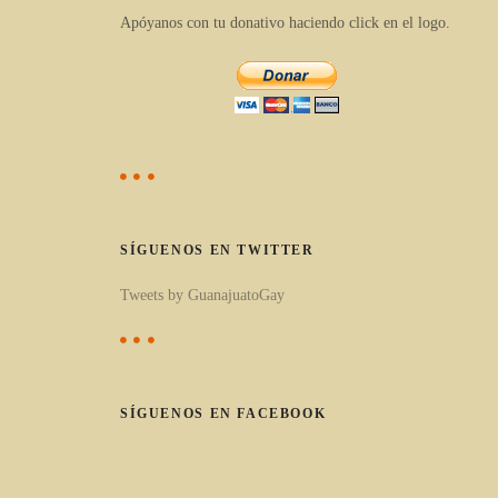
Apóyanos con tu donativo haciendo click en el logo.
l
o
s
p
o
r
c
a
SÍGUENOS EN TWITTER
t
Tweets by GuanajuatoGay
e
g
o
r
SÍGUENOS EN FACEBOOK
í
a