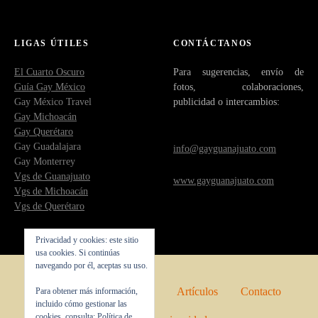
LIGAS ÚTILES
CONTÁCTANOS
El Cuarto Oscuro
Para sugerencias, envío de
Guía Gay México
fotos, colaboraciones,
Gay México Travel
publicidad o intercambios:
Gay Michoacán
Gay Querétaro
Gay Guadalajara
info@gayguanajuato.com
Gay Monterrey
Vgs de Guanajuato
www.gayguanajuato.com
Vgs de Michoacán
Vgs de Querétaro
Privacidad y cookies: este sitio
usa cookies. Si continúas
navegando por él, aceptas su uso.
Inicio
Quienes somos
Artículos
Contacto
Para obtener más información,
incluido cómo gestionar las
cookies, consulta:
Política de