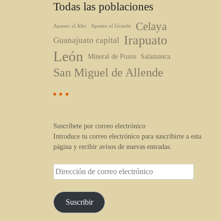
Todas las poblaciones
Celaya
Apaseo el Alto
Apaseo el Grande
Irapuato
Guanajuato capital
León
Mineral de Pozos
Salamanca
San Miguel de Allende
Suscríbete por correo electrónico
Introduce tu correo electrónico para suscribirte a esta
página y recibir avisos de nuevas entradas.
D
i
r
e
Suscribir
c
c