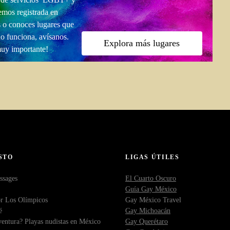
emos registrada en
 o conoces lugares que
no funciona, avísanos.
Explora más lugares
muy importante!
STO
LIGAS ÚTILES
ssages
El Cuarto Oscuro
Guía Gay México
r Los Olímpicos
Gay México Travel
é
Gay Michoacán
entura? Playas nudistas en México
Gay Querétaro