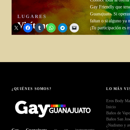
Gay Friendly que ten
Guanajuato. Si operas
LUGARES
Comparte esto:
faltan o si alguno ya 
Visítanos
¡Tu participación es 
¿QUIÉNES SOMOS?
LO MÁS VI
Eros Body Ma
Inicio
Baños de Vapo
Baños San Jos
¿Nudismo y av