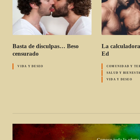
Basta de disculpas… Beso
La calculadora
censurado
Ed
VIDA Y DESEO
COMUNIDAD Y TE
SALUD Y BIENEST
VIDA Y DESEO
Conoce toda la ofert