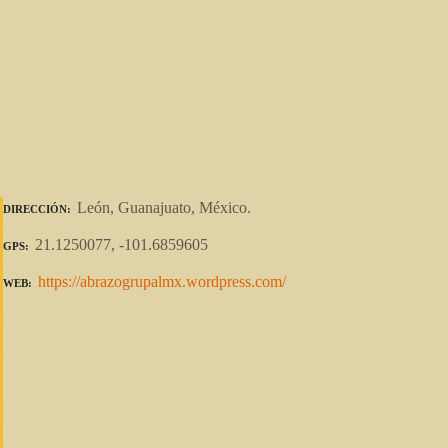
León, Guanajuato, México.
DIRECCIÓN
21.1250077, -101.6859605
GPS
https://abrazogrupalmx.wordpress.com/
WEB