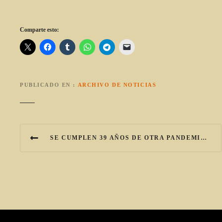
Comparte esto:
PUBLICADO EN
ARCHIVO DE NOTICIAS
N
SE CUMPLEN 39 AÑOS DE OTRA PANDEMIA, CON 80 MILLONES DE INFECTADOS, SIN CURA NI CUARENTENA
a
v
e
g