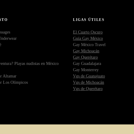
STO
LIGAS ÚTILES
ssages
El Cuarto Oscuro
Underwear
Guía Gay México
é
Gay México Travel
Gay Michoacán
Gay Querétaro
entura? Playas nudistas en México
Gay Guadalajara
Gay Monterrey
r Altamar
Vgs de Guanajuato
r Los Olímpicos
Vgs de Michoacán
Vgs de Querétaro