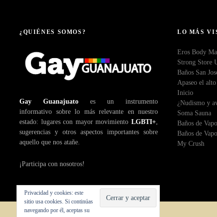
a
c
¿QUIÉNES SOMOS?
LO MÁS VI
i
Eros Body Ma
Strong Store 
ó
Baños San Jos
Apaseo el alto
n
Inicio
Gay Guanajuato
es un instrumento
¿Nudismo y av
d
informativo sobre lo más relevante en nuestro
Soma Sauna
estado: lugares con mayor movimiento
LGBTI+
,
Baños de Vapo
e
sugerencias y otros aspectos importantes sobre
Baños de Vapo
aquello que nos atañe.
My Crush
e
¡Participa con nosotros!
n
t
Privacidad y cookies: este
sitio usa cookies. Si continúas
r
navegando por él, aceptas su