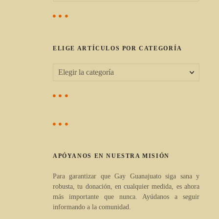
s
c
a
r
ELIGE ARTÍCULOS POR CATEGORÍA
:
E
l
i
g
e
a
APÓYANOS EN NUESTRA MISIÓN
r
t
Para garantizar que Gay Guanajuato siga sana y
robusta, tu donación, en cualquier medida, es ahora
í
más importante que nunca. Ayúdanos a seguir
c
informando a la comunidad.
u