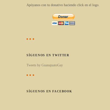
Apóyanos con tu donativo haciendo click en el logo.
l
o
s
p
o
r
c
a
SÍGUENOS EN TWITTER
t
Tweets by GuanajuatoGay
e
g
o
r
SÍGUENOS EN FACEBOOK
í
a