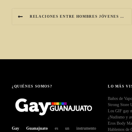
N
RELACIONES ENTRE HOMBRES JÓVENES Y MADUROS: TABÚ Y REALIDAD
a
v
e
g
a
c
¿QUIÉNES SOMOS?
LO MÁS VI
i
Baños de Vapo
Strong Store 
ó
Los GIF gay m
¿Nudismo y av
n
Eros Body Ma
Gay Guanajuato
es un instrumento
Hablemos de C