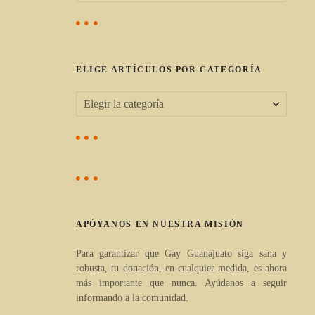
s
c
a
r
ELIGE ARTÍCULOS POR CATEGORÍA
:
E
l
i
g
e
a
APÓYANOS EN NUESTRA MISIÓN
r
t
Para garantizar que Gay Guanajuato siga sana y
robusta, tu donación, en cualquier medida, es ahora
í
más importante que nunca. Ayúdanos a seguir
c
informando a la comunidad.
u