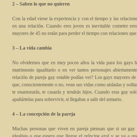
2 – Saben lo que no quieren
Con la edad viene la experiencia y con el tiempo y las relacion
en una relación. Cuando eres joven es inevitable cometer erro
mayores de 45 no están para perder el tiempo con relaciones que
3 – La vida cambia
No olvidemos que en muy pocos años la vida para los gays ha
matrimonio igualitario o en ver tantos personajes abiertamen
relación de pareja gay estable podías ver? Los gays mayores de 
que, conscientemente o no, vean sus vidas como aisladas y solita
te enamorarás, te casarás y tendrás hijos. Cuando eras gay solo
apañártelas para sobrevivir, si llegabas a salir del armario.
4 – La concepción de la pareja
Muchas personas que viven en pareja piensan que si un gay a
idealista o que espera que llegue el príncipe azul y se va a q