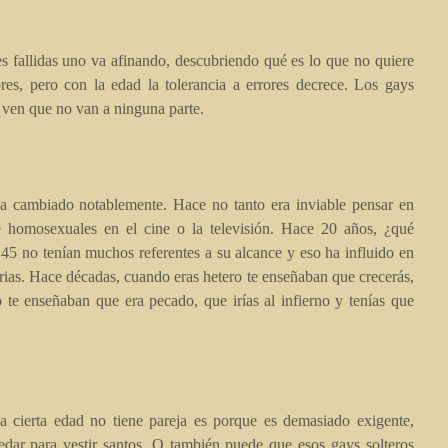
es fallidas uno va afinando, descubriendo qué es lo que no quiere
res, pero con la edad la tolerancia a errores decrece. Los gays
 ven que no van a ninguna parte.
 cambiado notablemente. Hace no tanto era inviable pensar en
te homosexuales en el cine o la televisión. Hace 20 años, ¿qué
45 no tenían muchos referentes a su alcance y eso ha influido en
rias. Hace décadas, cuando eras hetero te enseñaban que crecerás,
 te enseñaban que era pecado, que irías al infierno y tenías que
 cierta edad no tiene pareja es porque es demasiado exigente,
uedar para vestir santos. O también puede que esos gays solteros