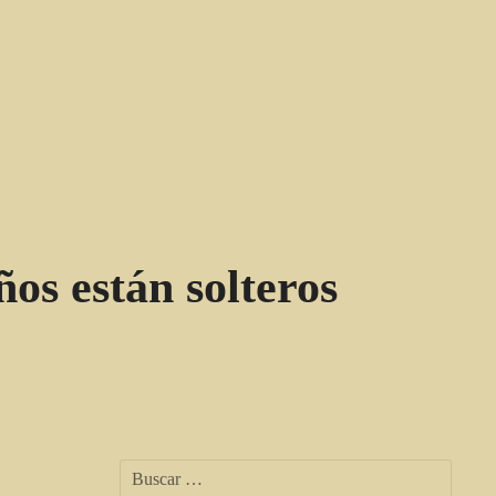
ños están solteros
B
u