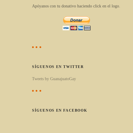
Apóyanos con tu donativo haciendo click en el logo.
l
o
s
p
o
r
c
a
SÍGUENOS EN TWITTER
t
Tweets by GuanajuatoGay
e
g
o
r
SÍGUENOS EN FACEBOOK
í
a