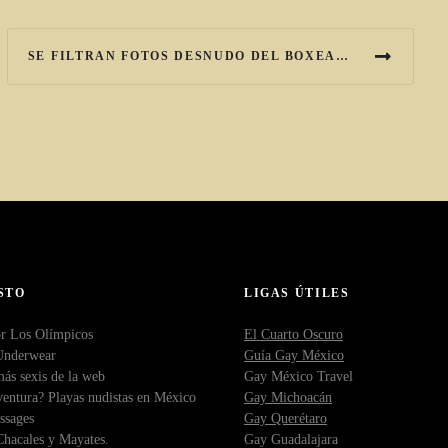
SE FILTRAN FOTOS DESNUDO DEL BOXEADOR HOMOFÓBICO
STO
LIGAS ÚTILES
r Los Olímpicos
El Cuarto Oscuro
Underwear
Guía Gay México
ás sexis de la web
Gay México Travel
entura? Playas nudistas en México
Gay Michoacán
ssages
Gay Querétaro
hacales y Mayates.
Gay Guadalajara