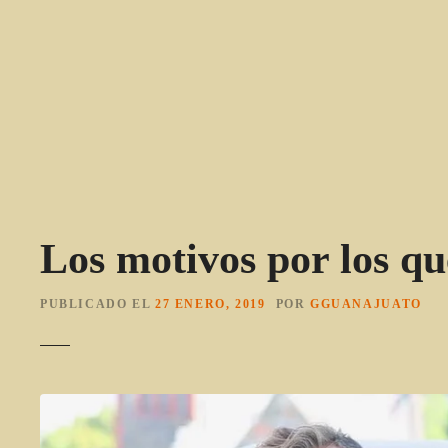
S
a
l
t
a
r
a
l
c
o
Los motivos por los qu
n
t
e
PUBLICADO EL
27 ENERO, 2019
POR
GGUANAJUATO
n
i
d
o