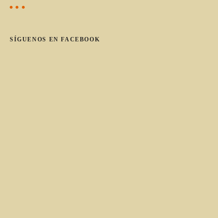
e
g
o
SÍGUENOS EN FACEBOOK
r
í
a