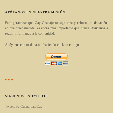
e
a
e
APÓYANOS EN NUESTRA MISIÓN
r
n
t
Para garantizar que Gay Guanajuato siga sana y robusta, tu donación,
en cualquier medida, es ahora más importante que nunca. Ayúdanos a
í
t
seguir informando a la comunidad.
c
r
u
Apóyanos con tu donativo haciendo click en el logo.
l
a
o
d
s
p
a
o
s
r
c
SÍGUENOS EN TWITTER
a
Tweets by GuanajuatoGay
t