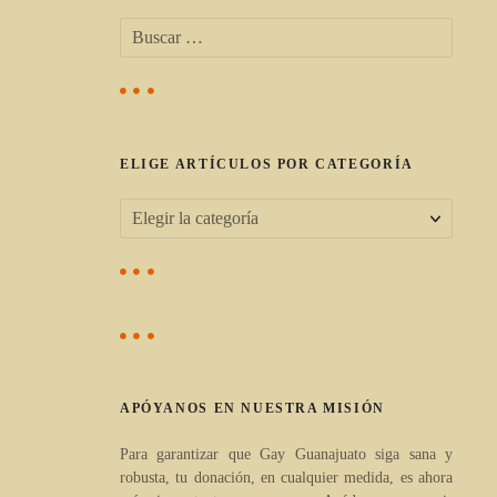
B
u
s
c
a
r
ELIGE ARTÍCULOS POR CATEGORÍA
:
E
l
i
g
e
a
APÓYANOS EN NUESTRA MISIÓN
r
t
Para garantizar que Gay Guanajuato siga sana y
robusta, tu donación, en cualquier medida, es ahora
í