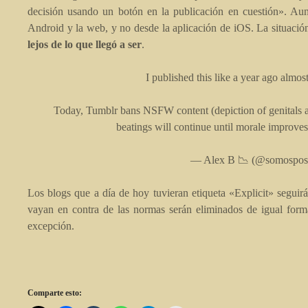
decisión usando un botón en la publicación en cuestión». Aun 
Android y la web, y no desde la aplicación de iOS. La situació
lejos de lo que llegó a ser
.
I published this like a year ago almos
Today, Tumblr bans NSFW content (depiction of genitals and
beatings will continue until morale improve
— Alex B 📉 (@somospos
Los blogs que a día de hoy tuvieran etiqueta «Explicit» seguir
vayan en contra de las normas serán eliminados de igual forma
excepción.
Comparte esto: