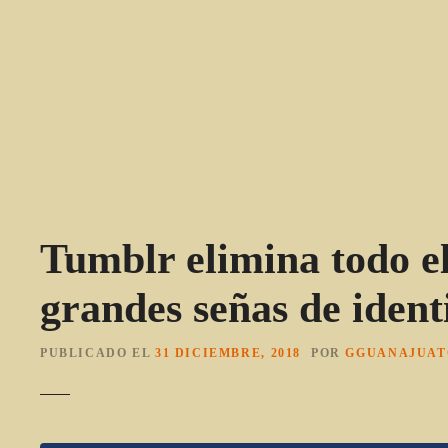
S
a
l
t
a
r
a
l
c
o
Tumblr elimina todo el
n
t
grandes señas de ident
e
n
i
PUBLICADO EL
31 DICIEMBRE, 2018
POR
GGUANAJUAT
d
o