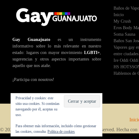
i
Baños de Vapo
Inicio
ó
My Crush
Eros Body Ma
n
Soma Sauna
Gay Guanajuato
es un instrumento
Baños San Jos
d
informativo sobre lo más relevante en nuestro
Vapores gay en
estado: lugares con mayor movimiento
LGBTI+
,
entre ciudades
e
sugerencias y otros aspectos importantes sobre
Ire Oddi Oddi
aquello que nos atañe.
HS HOTSSON
e
Hablemos de C
¡Participa con nosotros!
n
t
Privacidad y cookies: este
sitio usa cookies. Si continúas
r
navegando por él, aceptas su
uso.
a
Inici
Para obtener más información, incluido cómo gestionar
© 2026 Copyright by
Gay Guanajuato
. All rights reserved. Hecha co
d
las cookies, consulta:
Política de cookies