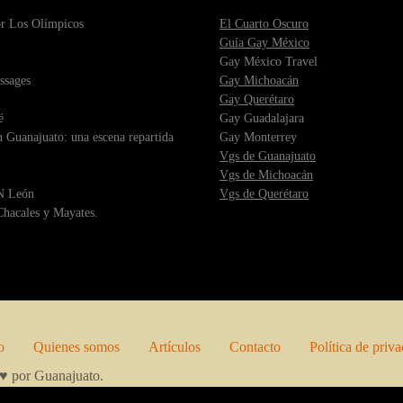
r Los Olímpicos
El Cuarto Oscuro
Guía Gay México
Gay México Travel
ssages
Gay Michoacán
Gay Querétaro
é
Gay Guadalajara
 Guanajuato: una escena repartida
Gay Monterrey
Vgs de Guanajuato
Vgs de Michoacán
 León
Vgs de Querétaro
hacales y Mayates.
o
Quienes somos
Artículos
Contacto
Política de priv
n ♥ por Guanajuato.