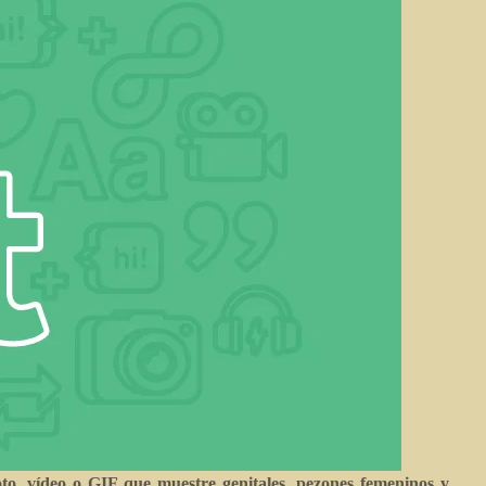
oto, vídeo o GIF que muestre genitales, pezones femeninos y