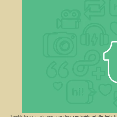
Tumblr ha explicado que
considera contenido adulto toda f