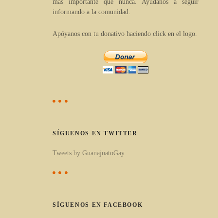
más importante que nunca. Ayúdanos a seguir
c
informando a la comunidad.
u
Apóyanos con tu donativo haciendo click en el logo.
l
o
s
p
o
r
c
a
SÍGUENOS EN TWITTER
t
Tweets by GuanajuatoGay
e
g
o
r
SÍGUENOS EN FACEBOOK