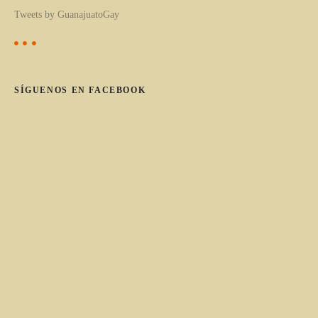
a
Tweets by GuanajuatoGay
t
e
g
o
SÍGUENOS EN FACEBOOK
r
í
a