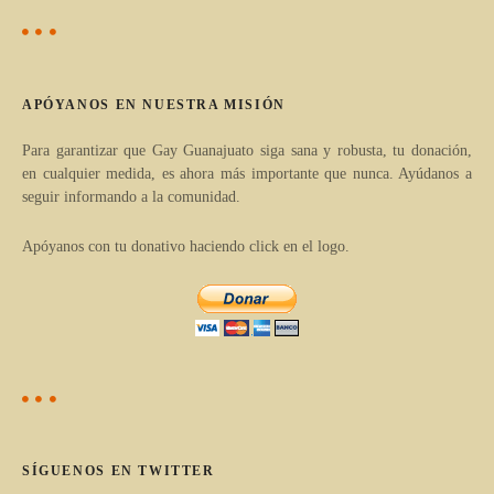
d
g
e
e
a
e
APÓYANOS EN NUESTRA MISIÓN
r
n
t
Para garantizar que Gay Guanajuato siga sana y robusta, tu donación,
en cualquier medida, es ahora más importante que nunca. Ayúdanos a
í
t
seguir informando a la comunidad.
c
r
u
Apóyanos con tu donativo haciendo click en el logo.
l
a
o
d
s
p
a
o
s
r
c
SÍGUENOS EN TWITTER