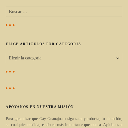
e
B
g
u
s
a
c
a
c
r
ELIGE ARTÍCULOS POR CATEGORÍA
:
i
ó
E
l
n
i
d
g
e
e
a
e
APÓYANOS EN NUESTRA MISIÓN
r
n
t
Para garantizar que Gay Guanajuato siga sana y robusta, tu donación,
en cualquier medida, es ahora más importante que nunca. Ayúdanos a
í