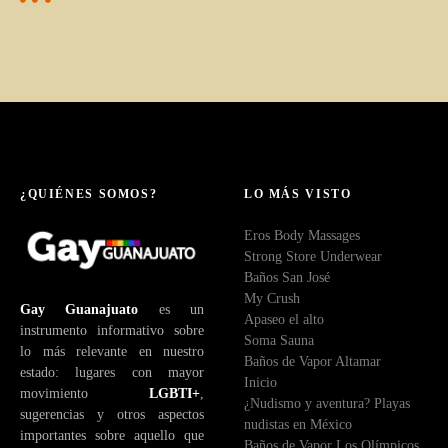
¿QUIÉNES SOMOS?
LO MÁS VISTO
Eros Body Massages
Strong Store Underwear
Baños San José
My Crush
Gay Guanajuato
es un
Apaseo el alto
instrumento informativo sobre
Soma Sauna
lo más relevante en nuestro
Baños de Vapor Altamar
estado: lugares con mayor
Inicio
movimiento
LGBTI+
,
¿Nudismo y aventura? Playas
sugerencias y otros aspectos
nudistas en México
importantes sobre aquello que
Baños de Vapor Los Olímpicos