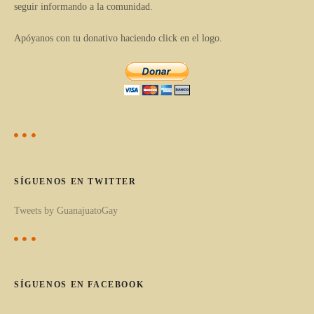
t
seguir informando a la comunidad.
c
r
u
Apóyanos con tu donativo haciendo click en el logo.
l
a
o
d
s
p
a
o
s
r
c
SÍGUENOS EN TWITTER
a
Tweets by GuanajuatoGay
t
e
g
o
SÍGUENOS EN FACEBOOK
r