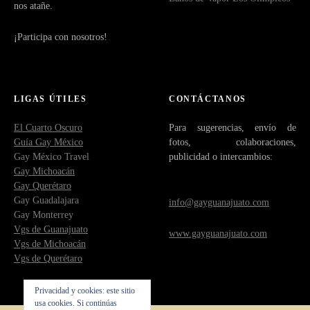
nos atañe.
¡Participa con nosotros!
LIGAS ÚTILES
CONTÁCTANOS
El Cuarto Oscuro
Para sugerencias, envío de
Guía Gay México
fotos, colaboraciones,
Gay México Travel
publicidad o intercambios:
Gay Michoacán
Gay Querétaro
Gay Guadalajara
info@gayguanajuato.com
Gay Monterrey
Vgs de Guanajuato
www.gayguanajuato.com
Vgs de Michoacán
Vgs de Querétaro
Privacidad y cookies: este sitio
usa cookies. Si continúas