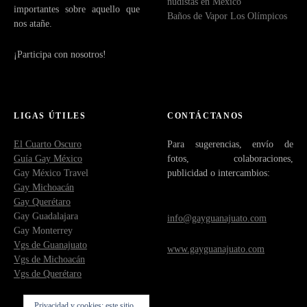
nudistas en México
importantes sobre aquello que
Baños de Vapor Los Olímpicos
nos atañe.
¡Participa con nosotros!
LIGAS ÚTILES
CONTÁCTANOS
El Cuarto Oscuro
Para sugerencias, envío de
Guía Gay México
fotos, colaboraciones,
Gay México Travel
publicidad o intercambios:
Gay Michoacán
Gay Querétaro
Gay Guadalajara
info@gayguanajuato.com
Gay Monterrey
Vgs de Guanajuato
www.gayguanajuato.com
Vgs de Michoacán
Vgs de Querétaro
Privacidad y cookies: este sitio