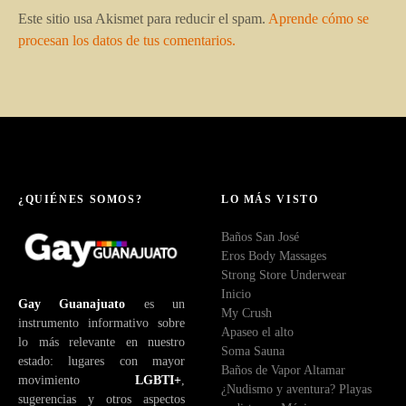
Este sitio usa Akismet para reducir el spam.
Aprende cómo se
procesan los datos de tus comentarios.
¿QUIÉNES SOMOS?
LO MÁS VISTO
Baños San José
Eros Body Massages
Strong Store Underwear
Inicio
Gay Guanajuato
es un
My Crush
instrumento informativo sobre
Apaseo el alto
lo más relevante en nuestro
Soma Sauna
estado: lugares con mayor
Baños de Vapor Altamar
movimiento
LGBTI+
,
¿Nudismo y aventura? Playas
sugerencias y otros aspectos