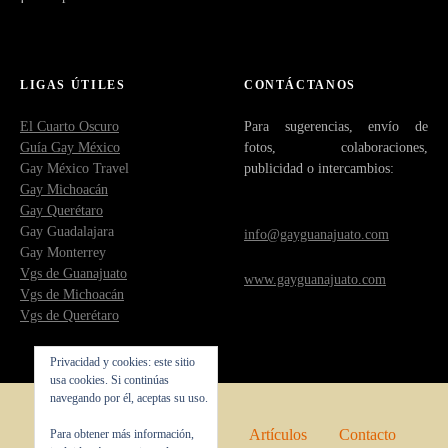
LIGAS ÚTILES
CONTÁCTANOS
El Cuarto Oscuro
Para sugerencias, envío de
Guía Gay México
fotos, colaboraciones,
Gay México Travel
publicidad o intercambios:
Gay Michoacán
Gay Querétaro
Gay Guadalajara
info@gayguanajuato.com
Gay Monterrey
Vgs de Guanajuato
www.gayguanajuato.com
Vgs de Michoacán
Vgs de Querétaro
Privacidad y cookies: este sitio
usa cookies. Si continúas
navegando por él, aceptas su uso.
Inicio
Quienes somos
Artículos
Contacto
Para obtener más información,