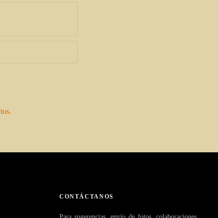
ios.
CONTÁCTANOS
Para sugerencias, envío de fotos, colaboraciones,