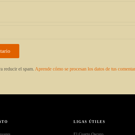
ra reducir el spam.
Aprende cómo se procesan los datos de tus comentar
STO
LIGAS ÚTILES
ssages
El Cuarto Oscuro