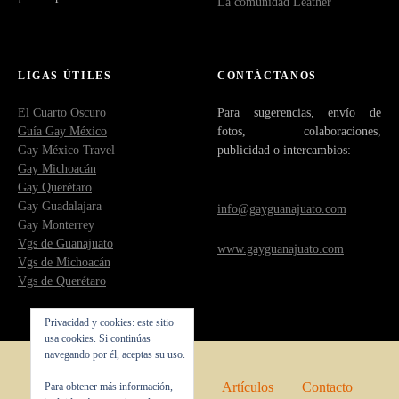
La comunidad Leather
LIGAS ÚTILES
CONTÁCTANOS
El Cuarto Oscuro
Para sugerencias, envío de
Guía Gay México
fotos, colaboraciones,
Gay México Travel
publicidad o intercambios:
Gay Michoacán
Gay Querétaro
Gay Guadalajara
info@gayguanajuato.com
Gay Monterrey
Vgs de Guanajuato
www.gayguanajuato.com
Vgs de Michoacán
Vgs de Querétaro
Privacidad y cookies: este sitio
usa cookies. Si continúas
navegando por él, aceptas su uso.
Inicio
Quienes somos
Artículos
Contacto
Para obtener más información,