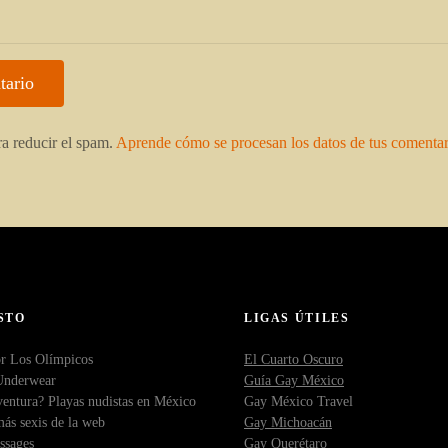
ra reducir el spam.
Aprende cómo se procesan los datos de tus comentar
STO
LIGAS ÚTILES
r Los Olímpicos
El Cuarto Oscuro
Underwear
Guía Gay México
entura? Playas nudistas en México
Gay México Travel
ás sexis de la web
Gay Michoacán
ssages
Gay Querétaro