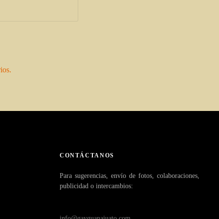
ios.
CONTÁCTANOS
Para sugerencias, envío de fotos, colaboraciones,
publicidad o intercambios:
info@gayguanajuato.com