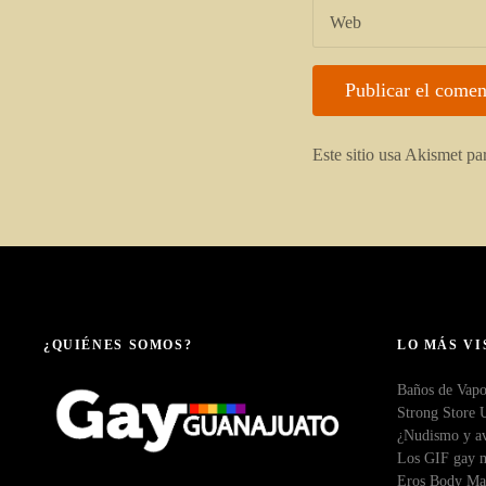
Web
Este sitio usa Akismet pa
¿QUIÉNES SOMOS?
LO MÁS VI
Baños de Vapo
Strong Store 
¿Nudismo y av
Los GIF gay m
Eros Body Ma