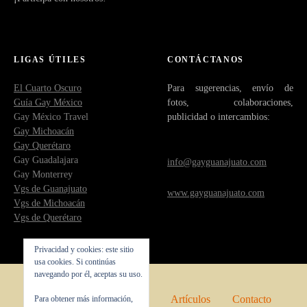
LIGAS ÚTILES
CONTÁCTANOS
El Cuarto Oscuro
Para sugerencias, envío de
Guía Gay México
fotos, colaboraciones,
Gay México Travel
publicidad o intercambios:
Gay Michoacán
Gay Querétaro
Gay Guadalajara
info@gayguanajuato.com
Gay Monterrey
Vgs de Guanajuato
www.gayguanajuato.com
Vgs de Michoacán
Vgs de Querétaro
Privacidad y cookies: este sitio
usa cookies. Si continúas
navegando por él, aceptas su uso.
Inicio
Quienes somos
Artículos
Contacto
Para obtener más información,