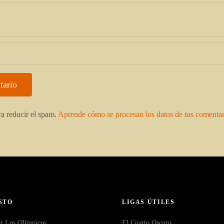
ra reducir el spam.
Aprende cómo se procesan los datos de tus comentar
STO
LIGAS ÚTILES
r Los Olímpicos
El Cuarto Oscuro