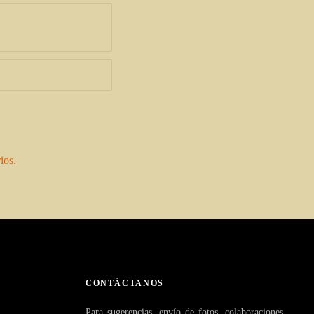
ios.
CONTÁCTANOS
Para sugerencias, envío de fotos, colaboraciones,