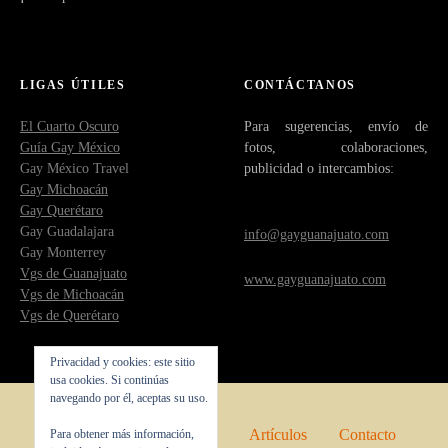
LIGAS ÚTILES
CONTÁCTANOS
El Cuarto Oscuro
Para sugerencias, envío de
Guía Gay México
fotos, colaboraciones,
Gay México Travel
publicidad o intercambios:
Gay Michoacán
Gay Querétaro
Gay Guadalajara
info@gayguanajuato.com
Gay Monterrey
Vgs de Guanajuato
www.gayguanajuato.com
Vgs de Michoacán
Vgs de Querétaro
Privacidad y cookies: este sitio
usa cookies. Si continúas
navegando por él, aceptas su uso.
Inicio
Quienes somos
Artículos
Contacto
Para obtener más información,