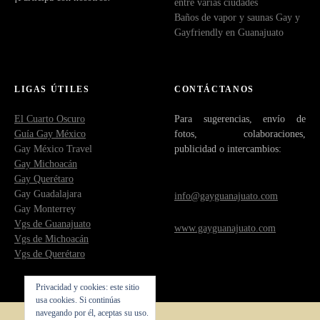
entre varias ciudades
Baños de vapor y saunas Gay y
Gayfriendly en Guanajuato
LIGAS ÚTILES
CONTÁCTANOS
El Cuarto Oscuro
Para sugerencias, envío de
Guía Gay México
fotos, colaboraciones,
Gay México Travel
publicidad o intercambios:
Gay Michoacán
Gay Querétaro
Gay Guadalajara
info@gayguanajuato.com
Gay Monterrey
Vgs de Guanajuato
www.gayguanajuato.com
Vgs de Michoacán
Vgs de Querétaro
Privacidad y cookies: este sitio
usa cookies. Si continúas
navegando por él, aceptas su uso.