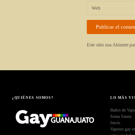
Web
Este sitio usa Akismet pa
¿QUIÉNES SOMOS?
LO MÁS VI
Baños de Vapo
Soma Sauna
Inicio
Vapores gay en