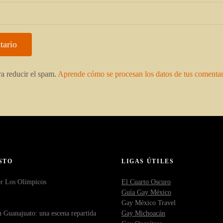
ra reducir el spam.
Aprende cómo se procesan los datos de tus comentar
STO
LIGAS ÚTILES
r Los Olímpicos
El Cuarto Oscuro
Guía Gay México
Gay México Travel
 Guanajuato: una escena repartida
Gay Michoacán