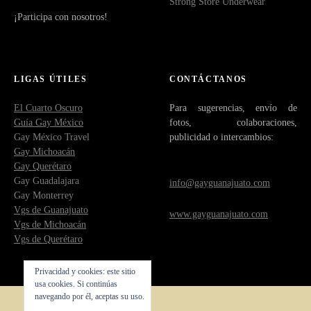
Strong Store Underwear
¡Participa con nosotros!
LIGAS ÚTILES
CONTÁCTANOS
El Cuarto Oscuro
Para sugerencias, envío de
Guía Gay México
fotos, colaboraciones,
Gay México Travel
publicidad o intercambios:
Gay Michoacán
Gay Querétaro
Gay Guadalajara
info@gayguanajuato.com
Gay Monterrey
Vgs de Guanajuato
www.gayguanajuato.com
Vgs de Michoacán
Vgs de Querétaro
Privacidad y cookies: este sitio
usa cookies. Si continúas
navegando por él, aceptas su uso.