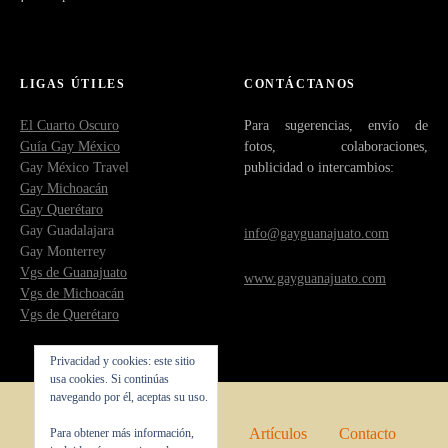
LIGAS ÚTILES
CONTÁCTANOS
El Cuarto Oscuro
Para sugerencias, envío de
Guía Gay México
fotos, colaboraciones,
Gay México Travel
publicidad o intercambios:
Gay Michoacán
Gay Querétaro
Gay Guadalajara
info@gayguanajuato.com
Gay Monterrey
Vgs de Guanajuato
www.gayguanajuato.com
Vgs de Michoacán
Vgs de Querétaro
Privacidad y cookies: este sitio
usa cookies. Si continúas
navegando por él, aceptas su uso.
Inicio
Quienes somos
Artículos
Contacto
Para obtener más información,