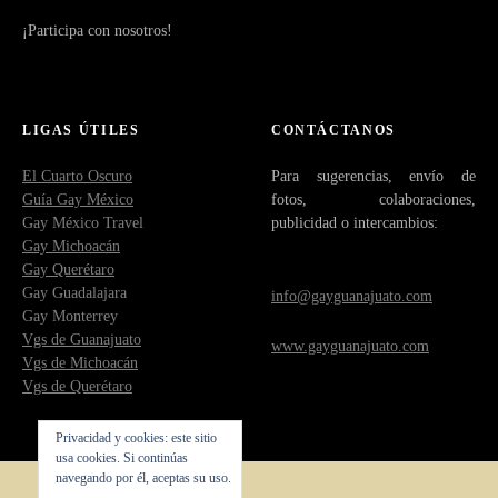
¡Participa con nosotros!
LIGAS ÚTILES
CONTÁCTANOS
El Cuarto Oscuro
Para sugerencias, envío de
Guía Gay México
fotos, colaboraciones,
Gay México Travel
publicidad o intercambios:
Gay Michoacán
Gay Querétaro
Gay Guadalajara
info@gayguanajuato.com
Gay Monterrey
Vgs de Guanajuato
www.gayguanajuato.com
Vgs de Michoacán
Vgs de Querétaro
Privacidad y cookies: este sitio
usa cookies. Si continúas
navegando por él, aceptas su uso.