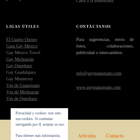
Carta a la homofobia
LIGAS ÚTILES
CONTÁCTANOS
El Cuarto Oscuro
Para sugerencias, envío de
Guía Gay México
fotos, colaboraciones,
Gay México Travel
publicidad o intercambios:
Gay Michoacán
Gay Querétaro
Gay Guadalajara
info@gayguanajuato.com
Gay Monterrey
Vgs de Guanajuato
www.gayguanajuato.com
Vgs de Michoacán
Vgs de Querétaro
Privacidad y cookies: este sitio
usa cookies. Si continúas
navegando por él, aceptas su uso.
Inicio
Quienes somos
Artículos
Contacto
Para obtener más información,