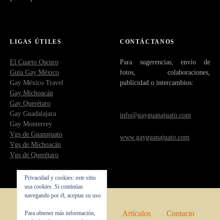
LIGAS ÚTILES
CONTÁCTANOS
El Cuarto Oscuro
Para sugerencias, envío de
Guía Gay México
fotos, colaboraciones,
Gay México Travel
publicidad o intercambios:
Gay Michoacán
Gay Querétaro
Gay Guadalajara
info@gayguanajuato.com
Gay Monterrey
Vgs de Guanajuato
www.gayguanajuato.com
Vgs de Michoacán
Vgs de Querétaro
Privacidad y cookies: este sitio
usa cookies. Si continúas
navegando por él, aceptas su uso.
Inicio
Quienes somos
Artículos
Contacto
Para obtener más información,