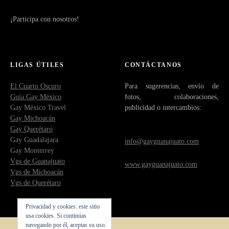
¡Participa con nosotros!
LIGAS ÚTILES
CONTÁCTANOS
El Cuarto Oscuro
Para sugerencias, envío de
Guía Gay México
fotos, colaboraciones,
Gay México Travel
publicidad o intercambios:
Gay Michoacán
Gay Querétaro
Gay Guadalajara
info@gayguanajuato.com
Gay Monterrey
Vgs de Guanajuato
www.gayguanajuato.com
Vgs de Michoacán
Vgs de Querétaro
Privacidad y cookies: este sitio
usa cookies. Si continúas
navegando por él, aceptas su uso.