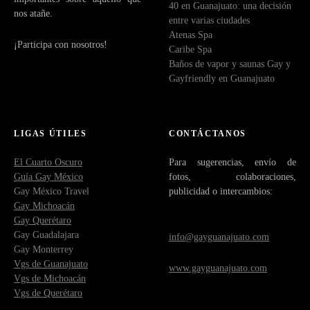
40 en Guanajuato: una decisión
nos atañe.
entre varias ciudades
Atenas Spa
¡Participa con nosotros!
Caribe Spa
Baños de vapor y saunas Gay y
Gayfriendly en Guanajuato
LIGAS ÚTILES
CONTÁCTANOS
El Cuarto Oscuro
Para sugerencias, envío de
Guía Gay México
fotos, colaboraciones,
Gay México Travel
publicidad o intercambios:
Gay Michoacán
Gay Querétaro
Gay Guadalajara
info@gayguanajuato.com
Gay Monterrey
Vgs de Guanajuato
www.gayguanajuato.com
Vgs de Michoacán
Vgs de Querétaro