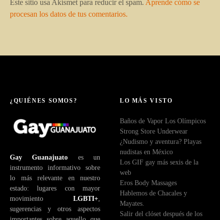
Este sitio usa Akismet para reducir el spam.
Aprende cómo se
procesan los datos de tus comentarios.
¿QUIÉNES SOMOS?
LO MÁS VISTO
Baños de Vapor Los Olímpicos
Strong Store Underwear
¿Nudismo y aventura? Playas
nudistas en México
Gay Guanajuato
es un
Los GIF gay más sexis de la
instrumento informativo sobre
web
lo más relevante en nuestro
Eros Body Massages
estado: lugares con mayor
Hablemos de Chacales y
movimiento
LGBTI+
,
Mayates.
sugerencias y otros aspectos
Salir del clóset después de los
importantes sobre aquello que