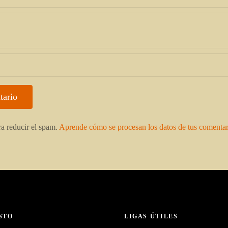
ra reducir el spam.
Aprende cómo se procesan los datos de tus comentar
STO
LIGAS ÚTILES