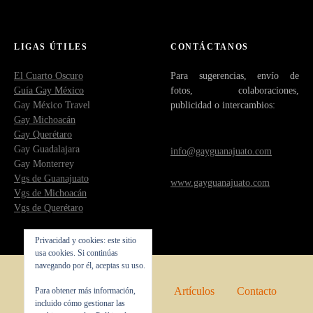
LIGAS ÚTILES
CONTÁCTANOS
El Cuarto Oscuro
Para sugerencias, envío de
Guía Gay México
fotos, colaboraciones,
Gay México Travel
publicidad o intercambios:
Gay Michoacán
Gay Querétaro
Gay Guadalajara
info@gayguanajuato.com
Gay Monterrey
Vgs de Guanajuato
www.gayguanajuato.com
Vgs de Michoacán
Vgs de Querétaro
Privacidad y cookies: este sitio
usa cookies. Si continúas
navegando por él, aceptas su uso.
Inicio
Quienes somos
Artículos
Contacto
Para obtener más información,
incluido cómo gestionar las