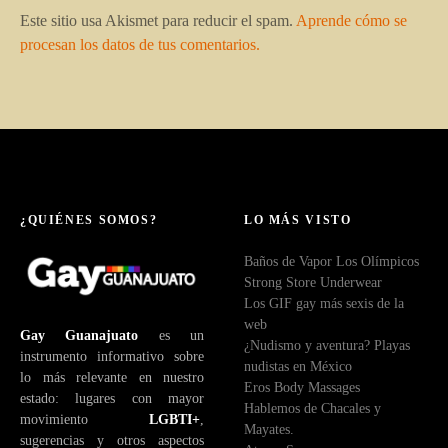
Este sitio usa Akismet para reducir el spam.
Aprende cómo se
procesan los datos de tus comentarios.
¿QUIÉNES SOMOS?
LO MÁS VISTO
Baños de Vapor Los Olímpicos
Strong Store Underwear
Los GIF gay más sexis de la
web
Gay Guanajuato
es un
¿Nudismo y aventura? Playas
instrumento informativo sobre
nudistas en México
lo más relevante en nuestro
Eros Body Massages
estado: lugares con mayor
Hablemos de Chacales y
movimiento
LGBTI+
,
Mayates.
sugerencias y otros aspectos