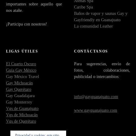
Atenas Spa
importantes sobre aquello que
Caribe Spa
nos atañe.
Baños de vapor y saunas Gay y
Gayfriendly en Guanajuato
¡Participa con nosotros!
La comunidad Leather
LIGAS ÚTILES
CONTÁCTANOS
El Cuarto Oscuro
Para sugerencias, envío de
Guía Gay México
fotos, colaboraciones,
Gay México Travel
publicidad o intercambios:
Gay Michoacán
Gay Querétaro
Gay Guadalajara
info@gayguanajuato.com
Gay Monterrey
Vgs de Guanajuato
www.gayguanajuato.com
Vgs de Michoacán
Vgs de Querétaro
Privacidad y cookies: este sitio