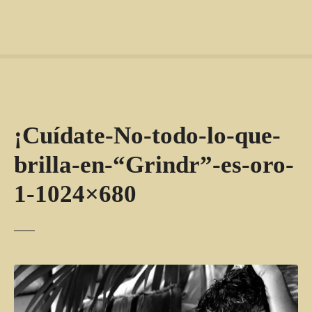
¡Cuídate-No-todo-lo-que-
brilla-en-“Grindr”-es-oro-
1-1024×680