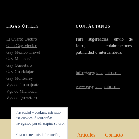
LIGAS ÚTILES
CONTÁCTANOS
El Cuarto Oscuro
Para sugerencias, envío de
Guía Gay México
fotos, colaboraciones,
Gay México Travel
publicidad o intercambios:
Gay Michoacán
Gay Querétaro
Gay Guadalajara
info@gayguanajuato.com
Gay Monterrey
Vgs de Guanajuato
www.gayguanajuato.com
Vgs de Michoacán
Vgs de Querétaro
Privacidad y cookies: este sitio
usa cookies. Si continúas
navegando por él, aceptas su uso.
Inicio
Quienes somos
Artículos
Contacto
Para obtener más información,