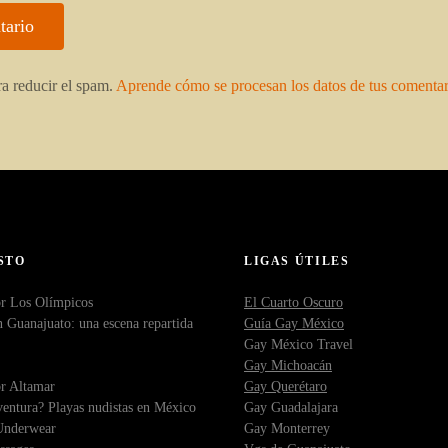
ra reducir el spam.
Aprende cómo se procesan los datos de tus comentar
STO
LIGAS ÚTILES
r Los Olímpicos
El Cuarto Oscuro
 Guanajuato: una escena repartida
Guía Gay México
Gay México Travel
Gay Michoacán
r Altamar
Gay Querétaro
entura? Playas nudistas en México
Gay Guadalajara
Underwear
Gay Monterrey