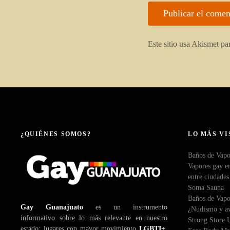
Este sitio usa Akismet pa
¿QUIÉNES SOMOS?
LO MÁS VI
Baños de Vapo
Vapores gay en
entre ciudades
Soma Sauna
Baños de Vapo
Gay Guanajuato
es un instrumento
¿Nudismo y av
informativo sobre lo más relevante en nuestro
Strong Store 
estado: lugares con mayor movimiento
LGBTI+
,