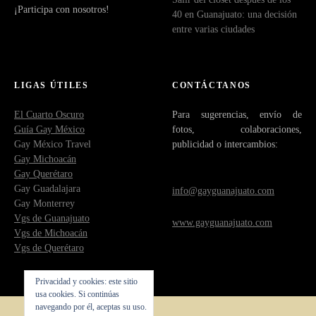
¡Participa con nosotros!
40 en Guanajuato: una decisión
entre varias ciudades
LIGAS ÚTILES
CONTÁCTANOS
El Cuarto Oscuro
Para sugerencias, envío de
Guía Gay México
fotos, colaboraciones,
Gay México Travel
publicidad o intercambios:
Gay Michoacán
Gay Querétaro
Gay Guadalajara
info@gayguanajuato.com
Gay Monterrey
Vgs de Guanajuato
www.gayguanajuato.com
Vgs de Michoacán
Vgs de Querétaro
Privacidad y cookies: este sitio
usa cookies. Si continúas
navegando por él, aceptas su uso.