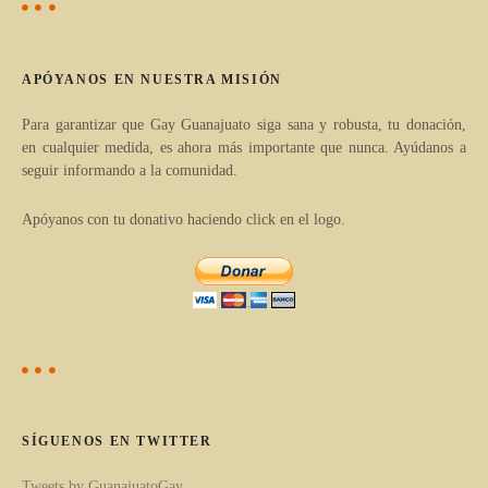
v
e
APÓYANOS EN NUESTRA MISIÓN
g
Para garantizar que Gay Guanajuato siga sana y robusta, tu donación,
en cualquier medida, es ahora más importante que nunca. Ayúdanos a
a
seguir informando a la comunidad.
c
Apóyanos con tu donativo haciendo click en el logo.
i
ó
n
d
e
SÍGUENOS EN TWITTER
l
Tweets by GuanajuatoGay