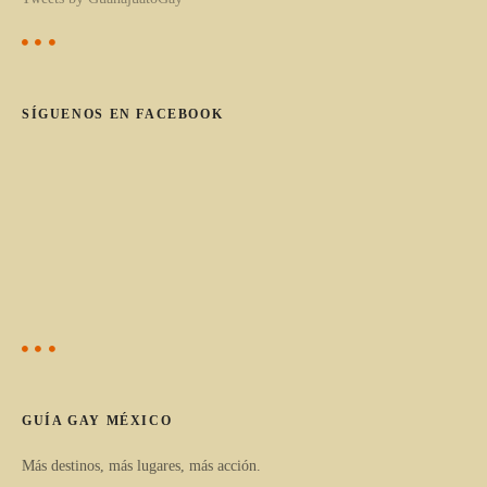
o
s
SÍGUENOS EN FACEBOOK
p
u
e
s
t
o
s
GUÍA GAY MÉXICO
Más destinos, más lugares, más acción.