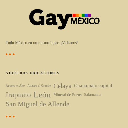
Todo México en un mismo lugar. ¡Visítanos!
NUESTRAS UBICACIONES
Celaya
Guanajuato capital
Apaseo el Alto
Apaseo el Grande
León
Irapuato
Mineral de Pozos
Salamanca
San Miguel de Allende