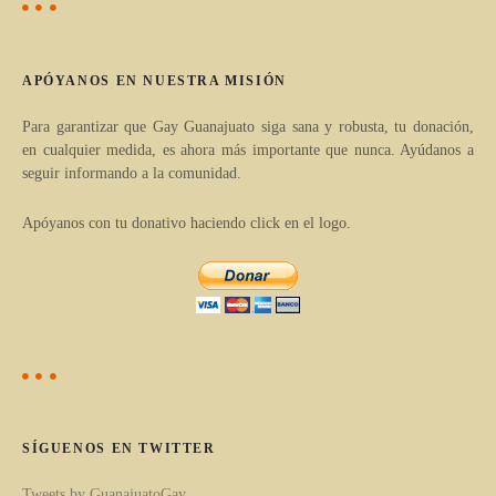
v
e
APÓYANOS EN NUESTRA MISIÓN
g
Para garantizar que Gay Guanajuato siga sana y robusta, tu donación,
en cualquier medida, es ahora más importante que nunca. Ayúdanos a
a
seguir informando a la comunidad.
c
Apóyanos con tu donativo haciendo click en el logo.
i
ó
n
d
e
SÍGUENOS EN TWITTER
l
Tweets by GuanajuatoGay