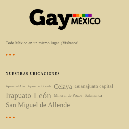
Todo México en un mismo lugar. ¡Visítanos!
NUESTRAS UBICACIONES
Celaya
Guanajuato capital
Apaseo el Alto
Apaseo el Grande
León
Irapuato
Mineral de Pozos
Salamanca
San Miguel de Allende