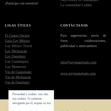
¡Participa con nosotros!
La comunidad Leather
LIGAS ÚTILES
CONTÁCTANOS
El Cuarto Oscuro
Para sugerencias, envío de
Guía Gay México
fotos, colaboraciones,
Gay México Travel
publicidad o intercambios:
Gay Michoacán
Gay Querétaro
Gay Guadalajara
info@gayguanajuato.com
Gay Monterrey
Vgs de Guanajuato
www.gayguanajuato.com
Vgs de Michoacán
Vgs de Querétaro
Privacidad y cookies: este sitio
usa cookies. Si continúas
navegando por él, aceptas su uso.