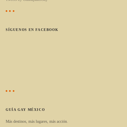
o
s
SÍGUENOS EN FACEBOOK
p
u
e
s
t
o
s
GUÍA GAY MÉXICO
Más destinos, más lugares, más acción.