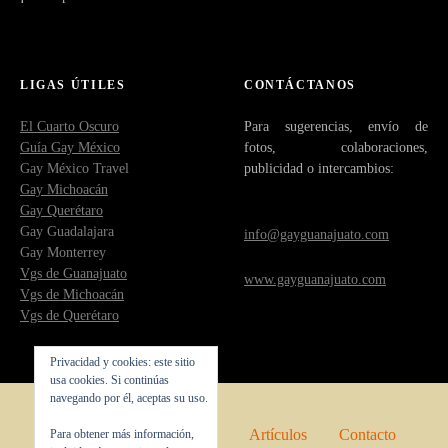
LIGAS ÚTILES
CONTÁCTANOS
El Cuarto Oscuro
Para sugerencias, envío de
Guía Gay México
fotos, colaboraciones,
Gay México Travel
publicidad o intercambios:
Gay Michoacán
Gay Querétaro
Gay Guadalajara
info@gayguanajuato.com
Gay Monterrey
Vgs de Guanajuato
www.gayguanajuato.com
Vgs de Michoacán
Vgs de Querétaro
Privacidad y cookies: este sitio
usa cookies. Si continúas
navegando por él, aceptas su uso.
Inicio
Quienes somos
Artículos
Contacto
Para obtener más información,