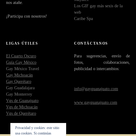
nos atañe.
Los GIF gay más sexis de la
web
¡Participa con nosotros!
Caribe Spa
LIGAS ÚTILES
CONTÁCTANOS
El Cuarto Oscuro
Para sugerencias, envío de
Guía Gay México
fotos, colaboraciones,
Gay México Travel
publicidad o intercambios:
Gay Michoacán
Gay Querétaro
Gay Guadalajara
info@gayguanajuato.com
Gay Monterrey
Vgs de Guanajuato
www.gayguanajuato.com
Vgs de Michoacán
Vgs de Querétaro
Privacidad y cookies: este sitio
usa cookies. Si continúas