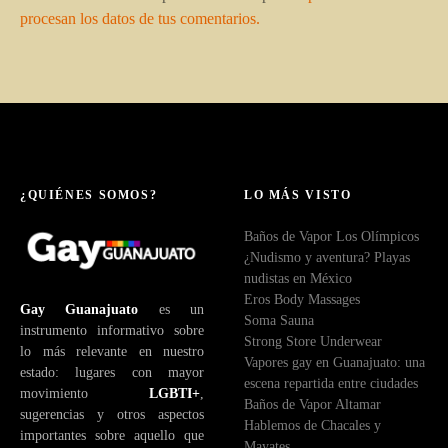
procesan los datos de tus comentarios.
¿QUIÉNES SOMOS?
LO MÁS VISTO
Baños de Vapor Los Olímpicos
¿Nudismo y aventura? Playas
nudistas en México
Eros Body Massages
Gay Guanajuato
es un
Soma Sauna
instrumento informativo sobre
Strong Store Underwear
lo más relevante en nuestro
Vapores gay en Guanajuato: una
estado: lugares con mayor
escena repartida entre ciudades
movimiento
LGBTI+
,
Baños de Vapor Altamar
sugerencias y otros aspectos
Hablemos de Chacales y
importantes sobre aquello que
Mayates.