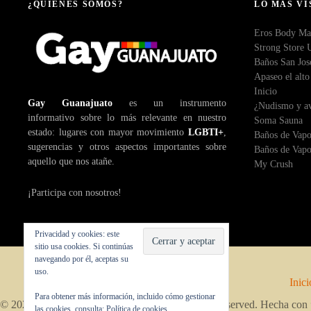
¿QUIÉNES SOMOS?
LO MÁS VI
Eros Body Ma
Strong Store 
Baños San Jos
Apaseo el alto
Inicio
Gay Guanajuato
es un instrumento
¿Nudismo y av
informativo sobre lo más relevante en nuestro
Soma Sauna
estado: lugares con mayor movimiento
LGBTI+
,
Baños de Vapo
sugerencias y otros aspectos importantes sobre
Baños de Vapo
aquello que nos atañe.
My Crush
¡Participa con nosotros!
Privacidad y cookies: este
sitio usa cookies. Si continúas
navegando por él, aceptas su
uso.
Inici
Para obtener más información, incluido cómo gestionar
© 2026 Copyright by
Gay Guanajuato
. All rights reserved. Hecha co
las cookies, consulta:
Política de cookies