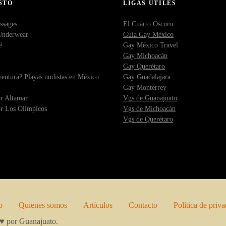
STO
LIGAS ÚTILES
ssages
El Cuarto Oscuro
Underwear
Guía Gay México
é
Gay México Travel
Gay Michoacán
Gay Querétaro
entura? Playas nudistas en México
Gay Guadalajara
Gay Monterrey
r Altamar
Vgs de Guanajuato
r Los Olímpicos
Vgs de Michoacán
Vgs de Querétaro
o
Quienes somos
Artículos
Contacto
Política de priv
n ♥ por Guanajuato.